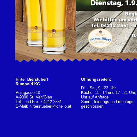
Hirter Bierstüberl
Öffnungszeiten:
Rumpold KG
Di. - Sa., 9 - 23 Uhr
Postgasse 10
Küche: 11 - 14 und 17 - 21 Uhr,
A-9300 St. Veit/Glan
Uhr auf Anfrage
Tel.- und Fax: 04212 2551
Sonn-, feiertags und montags
E-Mail:
hirterstueberl@chello.at
geschlossen.