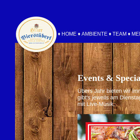
♦
HOME
♦
AMBIENTE
♦
TEAM
♦
ME
Events & Specia
Übers Jahr bieten wir i
gibt's jeweils am Diensta
mit Live-Musik.